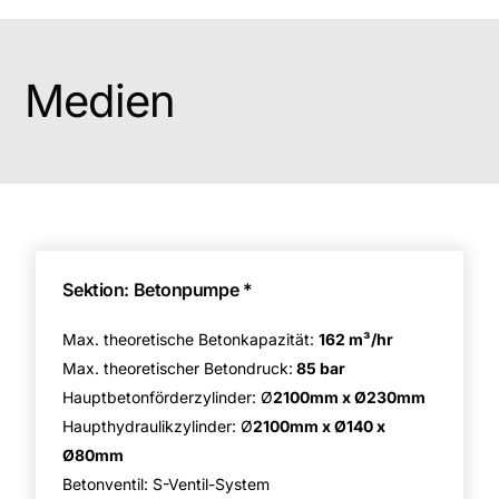
Medien
Sektion: Betonpumpe *
Max. theoretische Betonkapazität:
162 m
³
/hr
Max. theoretischer Betondruck:
85 bar
Hauptbetonförderzylinder: Ø
2100mm x
Ø
230mm
Haupthydraulikzylinder: Ø
2100mm x
Ø
140 x
Ø
80mm
Betonventil: S-Ventil-System